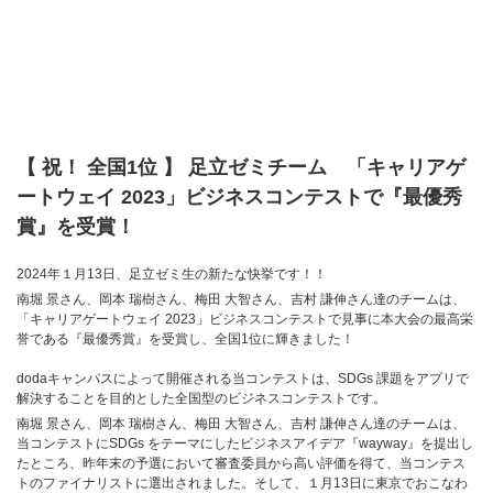
【 祝！ 全国1位 】 足立ゼミチーム 「キャリアゲ
ートウェイ 2023」ビジネスコンテストで『最優秀
賞』を受賞！
2024年１月13日、足立ゼミ生の新たな快挙です！！
南堀 景さん、岡本 瑞樹さん、梅田 大智さん、吉村 謙伸さん達のチームは、
「キャリアゲートウェイ 2023」ビジネスコンテストで見事に本大会の最高栄
誉である『最優秀賞』を受賞し、全国1位に輝きました！
dodaキャンパスによって開催される当コンテストは、SDGs 課題をアプリで
解決することを目的とした全国型のビジネスコンテストです。
南堀 景さん、岡本 瑞樹さん、梅田 大智さん、吉村 謙伸さん達のチームは、
当コンテストにSDGs をテーマにしたビジネスアイデア『wayway』を提出し
たところ、昨年末の予選において審査委員から高い評価を得て、当コンテス
トのファイナリストに選出されました。そして、１月13日に東京でおこなわ